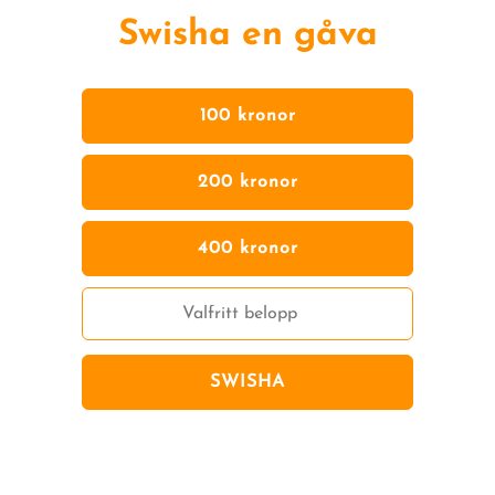
Swisha en gåva
100 kronor
200 kronor
400 kronor
SWISHA